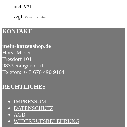
incl. VAT
zzgl.
Versandkosten
KONTAKT
mein-katzenshop.de
Horst Moser
Tresdorf 101
9833 Rangersdorf
Telefon: +43 676 490 9164
RECHTLICHES
IMPRESSUM
DATENSCHUTZ
AGB
WIDERRUFSBELEHRUNG