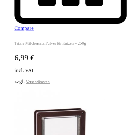
Compare
Trixie Milchersatz Pulver für Katzen – 250g
6,99
€
incl. VAT
zzgl.
Versandkosten