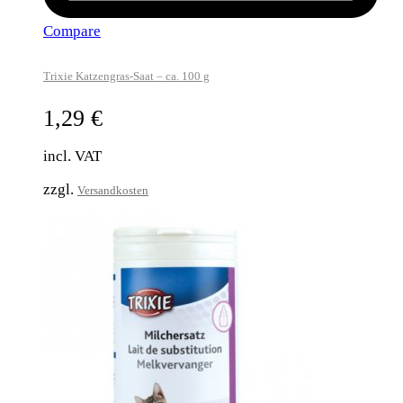
Compare
Trixie Katzengras-Saat – ca. 100 g
1,29
€
incl. VAT
zzgl.
Versandkosten