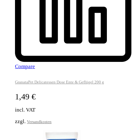
Compare
GranataPet Delicatessen Dose Ente & Geflügel 200 g
1,49
€
incl. VAT
zzgl.
Versandkosten