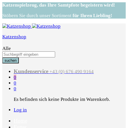
Katzenspielzeug,
das Ihre Samtpfote begeistern wird!
Stöbern Sie durch unser Sortiment
für Ihren Liebling!
Katzenshop
Alle
suchen
Kundenservice
+43 (0) 676 490 9164
0
0
0
Es befinden sich keine Produkte im Warenkorb.
Log in
Home
Futter