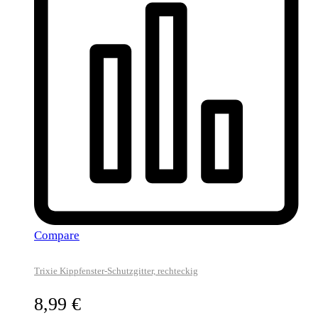
Compare
Trixie Kippfenster-Schutzgitter, rechteckig
8,99
€