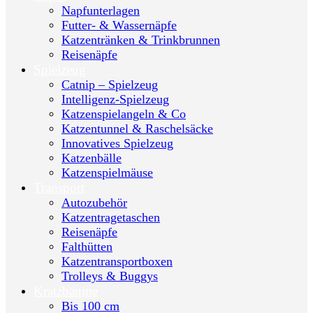
Napfunterlagen
Futter- & Wassernäpfe
Katzentränken & Trinkbrunnen
Reisenäpfe
Spielzeug
Catnip – Spielzeug
Intelligenz-Spielzeug
Katzenspielangeln & Co
Katzentunnel & Raschelsäcke
Innovatives Spielzeug
Katzenbälle
Katzenspielmäuse
Transport
Autozubehör
Katzentragetaschen
Reisenäpfe
Falthütten
Katzentransportboxen
Trolleys & Buggys
Kratzbäume
Bis 100 cm