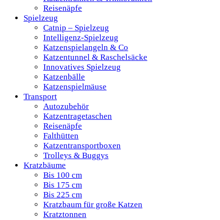
Reisenäpfe
Spielzeug
Catnip – Spielzeug
Intelligenz-Spielzeug
Katzenspielangeln & Co
Katzentunnel & Raschelsäcke
Innovatives Spielzeug
Katzenbälle
Katzenspielmäuse
Transport
Autozubehör
Katzentragetaschen
Reisenäpfe
Falthütten
Katzentransportboxen
Trolleys & Buggys
Kratzbäume
Bis 100 cm
Bis 175 cm
Bis 225 cm
Kratzbaum für große Katzen
Kratztonnen