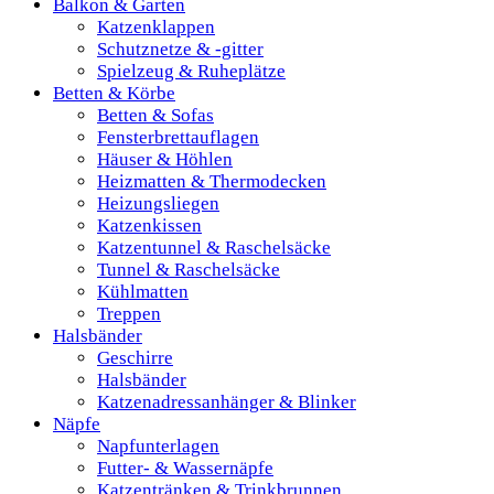
Balkon & Garten
Katzenklappen
Schutznetze & -gitter
Spielzeug & Ruheplätze
Betten & Körbe
Betten & Sofas
Fensterbrettauflagen
Häuser & Höhlen
Heizmatten & Thermodecken
Heizungsliegen
Katzenkissen
Katzentunnel & Raschelsäcke
Tunnel & Raschelsäcke
Kühlmatten
Treppen
Halsbänder
Geschirre
Halsbänder
Katzenadressanhänger & Blinker
Näpfe
Napfunterlagen
Futter- & Wassernäpfe
Katzentränken & Trinkbrunnen