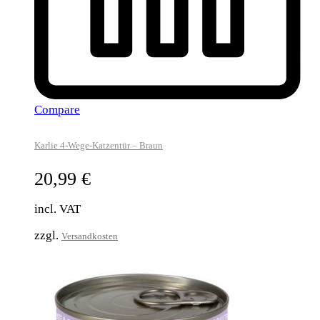
Compare
Karlie 4-Wege-Katzentür – Braun
20,99
€
incl. VAT
zzgl.
Versandkosten