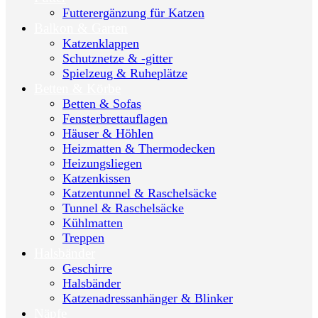
Futterergänzung für Katzen
Balkon & Garten
Katzenklappen
Schutznetze & -gitter
Spielzeug & Ruheplätze
Betten & Körbe
Betten & Sofas
Fensterbrettauflagen
Häuser & Höhlen
Heizmatten & Thermodecken
Heizungsliegen
Katzenkissen
Katzentunnel & Raschelsäcke
Tunnel & Raschelsäcke
Kühlmatten
Treppen
Halsbänder
Geschirre
Halsbänder
Katzenadressanhänger & Blinker
Näpfe