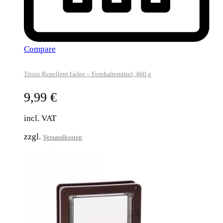
Compare
Trixie Repellent Gelee – Fernhaltemittel, 460 g
9,99
€
incl. VAT
zzgl.
Versandkosten