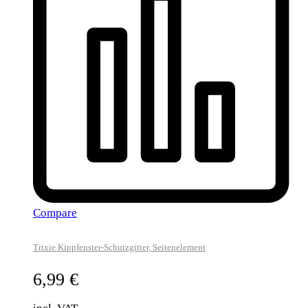
Compare
Trixie Kippfenster-Schutzgitter, Seitenelement
6,99
€