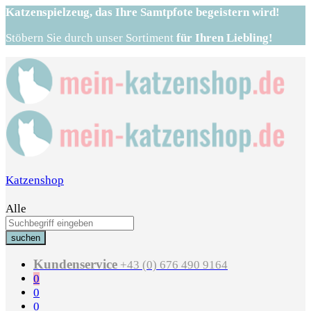
Katzenspielzeug,
das Ihre Samtpfote begeistern wird!
Stöbern Sie durch unser Sortiment
für Ihren Liebling!
Katzenshop
Alle
suchen
Kundenservice
+43 (0) 676 490 9164
0
0
0