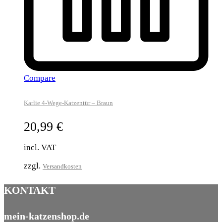
Compare
Karlie 4-Wege-Katzentür – Braun
20,99
€
incl. VAT
zzgl.
Versandkosten
KONTAKT
mein-katzenshop.de