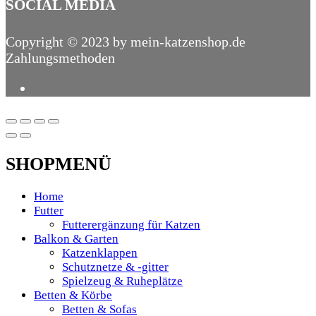
SOCIAL MEDIA
Copyright © 2023 by mein-katzenshop.de
Zahlungsmethoden
SHOPMENÜ
Home
Futter
Futterergänzung für Katzen
Balkon & Garten
Katzenklappen
Schutznetze & -gitter
Spielzeug & Ruheplätze
Betten & Körbe
Betten & Sofas