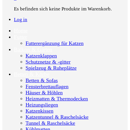
Es befinden sich keine Produkte im Warenkorb.
Log in
Home
Futter
Futterergänzung für Katzen
Balkon & Garten
Katzenklappen
Schutznetze & -gitter
Spielzeug & Ruheplätze
Betten & Körbe
Betten & Sofas
Fensterbrettauflagen
Häuser & Höhlen
Heizmatten & Thermodecken
Heizungsliegen
Katzenkissen
Katzentunnel & Raschelsäcke
Tunnel & Raschelsäcke
Kühlmatten