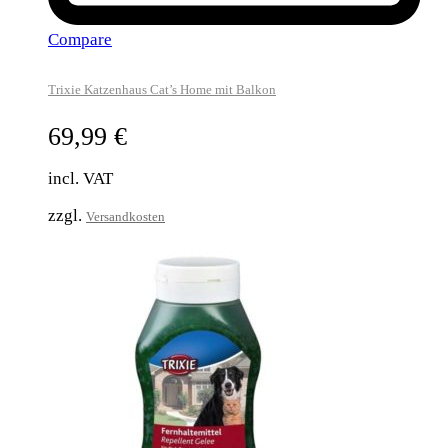
Compare
Trixie Katzenhaus Cat’s Home mit Balkon
69,99
€
incl. VAT
zzgl.
Versandkosten