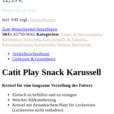
Status:
Out of stock
incl. VAT
zzgl.
Versandkosten
Zum Wunschzettel hinzufügen
SKU:
43750-HAG
Kategorien:
Futter- & Wassernäpfe
,
Intelligenz-Spielzeug
,
Katzennäpfe & Tränken
,
Katzenspielzeug
,
Katzenwelt
,
Weitere Spielzeuge
Artikelbeschreibung
Lieferzeit & Grundpreis
Catit Play Snack Karussell
Kreisel für eine langsame Verteilung des Futters
Einfach zu befüllen und zu reinigen
Weicher Silikonüberzug
Kreisel mit dynamischem Platz für Leckereien
(Leckereien nicht enthalten)