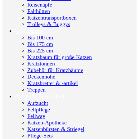
Reisenäpfe
Falthütten
Katzentransportboxen
Trolleys & Buggys
Kratzbäume
Bis 100 cm
Bis 175 cm
Bis 225 cm
Kratzbaum für große Katzen
Kratztonnen
Zubehör für Kratzbäume
Deckenhohe
Kratzbretter & -artikel
Treppen
Pflege & Gesundheit
Aufzucht
Fellpflege
Feliway
Katzen-Apotheke
Katzenbürsten & Striegel
Pflege-Sets