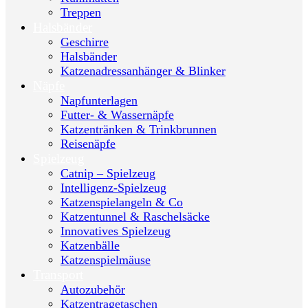
Treppen
Halsbänder
Geschirre
Halsbänder
Katzenadressanhänger & Blinker
Näpfe
Napfunterlagen
Futter- & Wassernäpfe
Katzentränken & Trinkbrunnen
Reisenäpfe
Spielzeug
Catnip – Spielzeug
Intelligenz-Spielzeug
Katzenspielangeln & Co
Katzentunnel & Raschelsäcke
Innovatives Spielzeug
Katzenbälle
Katzenspielmäuse
Transport
Autozubehör
Katzentragetaschen