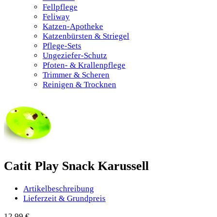
Fellpflege
Feliway
Katzen-Apotheke
Katzenbürsten & Striegel
Pflege-Sets
Ungeziefer-Schutz
Pfoten- & Krallenpflege
Trimmer & Scheren
Reinigen & Trocknen
Catit Play Snack Karussell
Artikelbeschreibung
Lieferzeit & Grundpreis
12,99
€