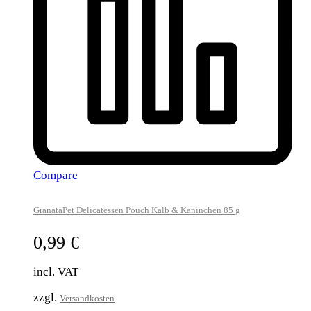
Compare
GranataPet Delicatessen Pouch Kalb & Kaninchen 85 g
0,99
€
incl. VAT
zzgl.
Versandkosten