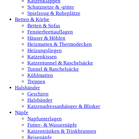
Katzenklappen
Schutznetze & -gitter
Spielzeug & Ruheplätze
Betten & Körbe
Betten & Sofas
Fensterbrettauflagen
Häuser & Höhlen
Heizmatten & Thermodecken
Heizungsliegen
Katzenkissen
Katzentunnel & Raschelsäcke
Tunnel & Raschelsäcke
Kühlmatten
Treppen
Halsbänder
Geschirre
Halsbänder
Katzenadressanhänger & Blinker
Näpfe
Napfunterlagen
Futter- & Wassernäpfe
Katzentränken & Trinkbrunnen
Reisenäpfe