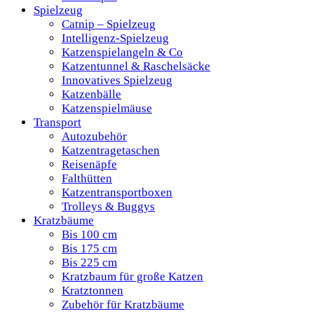
Spielzeug
Catnip – Spielzeug
Intelligenz-Spielzeug
Katzenspielangeln & Co
Katzentunnel & Raschelsäcke
Innovatives Spielzeug
Katzenbälle
Katzenspielmäuse
Transport
Autozubehör
Katzentragetaschen
Reisenäpfe
Falthütten
Katzentransportboxen
Trolleys & Buggys
Kratzbäume
Bis 100 cm
Bis 175 cm
Bis 225 cm
Kratzbaum für große Katzen
Kratztonnen
Zubehör für Kratzbäume