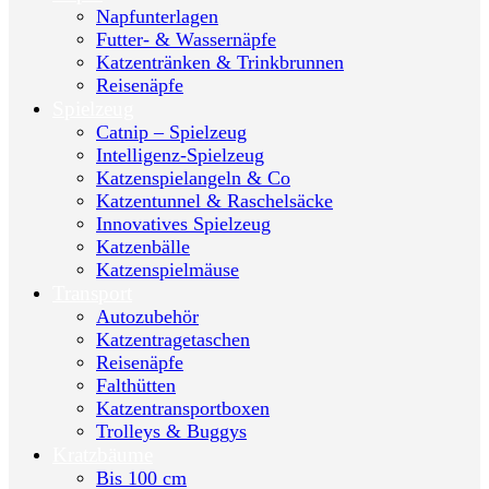
Napfunterlagen
Futter- & Wassernäpfe
Katzentränken & Trinkbrunnen
Reisenäpfe
Spielzeug
Catnip – Spielzeug
Intelligenz-Spielzeug
Katzenspielangeln & Co
Katzentunnel & Raschelsäcke
Innovatives Spielzeug
Katzenbälle
Katzenspielmäuse
Transport
Autozubehör
Katzentragetaschen
Reisenäpfe
Falthütten
Katzentransportboxen
Trolleys & Buggys
Kratzbäume
Bis 100 cm