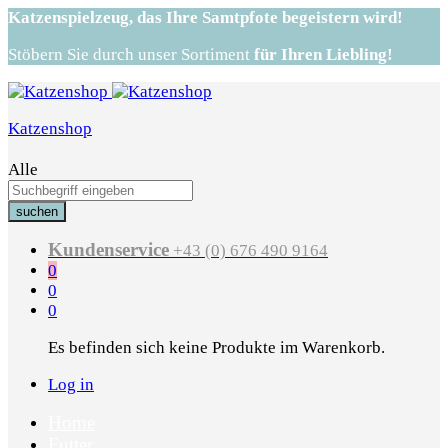
Katzenspielzeug,
das Ihre Samtpfote begeistern wird!
Stöbern Sie durch unser Sortiment
für Ihren Liebling!
Katzenshop
Alle
suchen
Kundenservice
+43 (0) 676 490 9164
0
0
0
Es befinden sich keine Produkte im Warenkorb.
Log in
Home
Futter