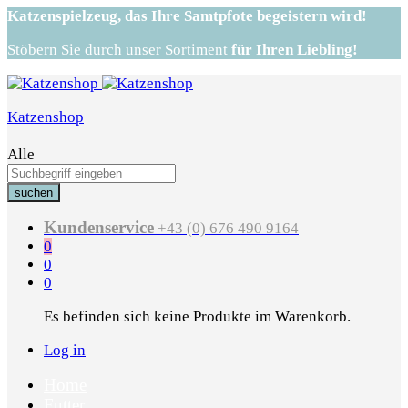
Katzenspielzeug,
das Ihre Samtpfote begeistern wird!
Stöbern Sie durch unser Sortiment
für Ihren Liebling!
Katzenshop
Alle
suchen
Kundenservice
+43 (0) 676 490 9164
0
0
0
Es befinden sich keine Produkte im Warenkorb.
Log in
Home
Futter