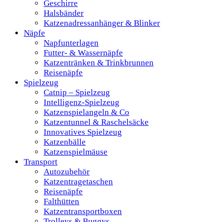
Geschirre
Halsbänder
Katzenadressanhänger & Blinker
Näpfe
Napfunterlagen
Futter- & Wassernäpfe
Katzentränken & Trinkbrunnen
Reisenäpfe
Spielzeug
Catnip – Spielzeug
Intelligenz-Spielzeug
Katzenspielangeln & Co
Katzentunnel & Raschelsäcke
Innovatives Spielzeug
Katzenbälle
Katzenspielmäuse
Transport
Autozubehör
Katzentragetaschen
Reisenäpfe
Falthütten
Katzentransportboxen
Trolleys & Buggys