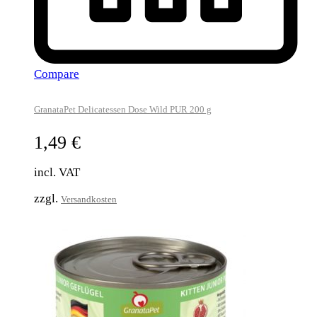
Compare
GranataPet Delicatessen Dose Wild PUR 200 g
1,49
€
incl. VAT
zzgl.
Versandkosten