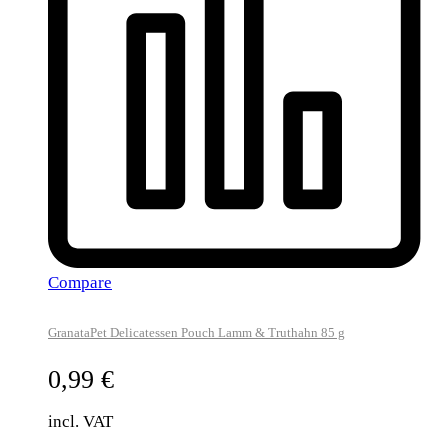
Compare
GranataPet Delicatessen Pouch Lamm & Truthahn 85 g
0,99
€
incl. VAT