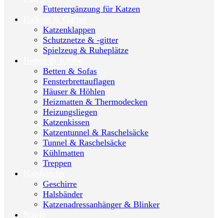
Futterergänzung für Katzen
Balkon & Garten
Katzenklappen
Schutznetze & -gitter
Spielzeug & Ruheplätze
Betten & Körbe
Betten & Sofas
Fensterbrettauflagen
Häuser & Höhlen
Heizmatten & Thermodecken
Heizungsliegen
Katzenkissen
Katzentunnel & Raschelsäcke
Tunnel & Raschelsäcke
Kühlmatten
Treppen
Halsbänder
Geschirre
Halsbänder
Katzenadressanhänger & Blinker
Näpfe