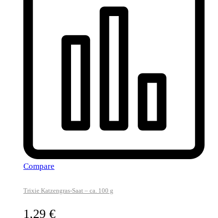
Compare
Trixie Katzengras-Saat – ca. 100 g
1,29
€