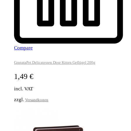
Compare
GranataPet Delicatessen Dose Kitten Geflügel 200g
1,49
€
incl. VAT
zzgl.
Versandkosten