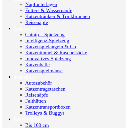
Napfunterlagen
Futter- & Wassernäpfe
Katzentränken & Trinkbrunnen
Reisenäpfe
Spielzeug
Catnip – Spielzeug
Intelligenz-Spielzeug
Katzenspielangeln & Co
Katzentunnel & Raschelsäcke
Innovatives Spielzeug
Katzenbälle
Katzenspielmäuse
Transport
Autozubehör
Katzentragetaschen
Reisenäpfe
Falthütten
Katzentransportboxen
Trolleys & Buggys
Kratzbäume
Bis 100 cm