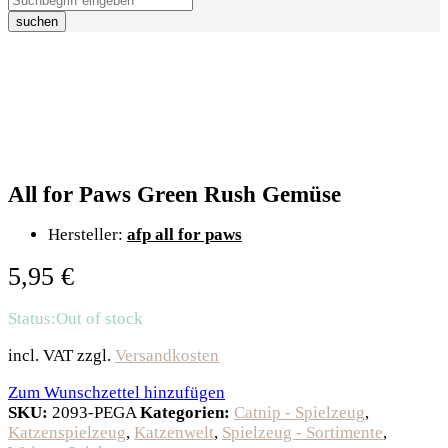
suchen
All for Paws Green Rush Gemüse
Hersteller:
afp all for paws
5,95
€
Status:
Out of stock
incl. VAT
zzgl.
Versandkosten
Zum Wunschzettel hinzufügen
SKU:
2093-PEGA
Kategorien:
Catnip - Spielzeug
,
Katzenspielzeug
,
Katzenwelt
,
Spielzeug - Sortimente
,