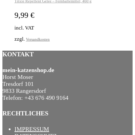
Trixie Repellent Gelee – Fernhaltemittel, 460 g
9,99
€
incl. VAT
zzgl.
Versandkosten
KONTAKT
mein-katzenshop.de
Horst Moser
Tresdorf 101
9833 Rangersdorf
Telefon: +43 676 490 9164
RECHTLICHES
IMPRESSUM