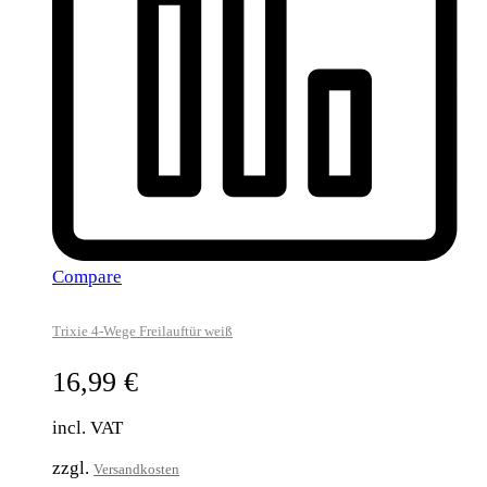
Compare
Trixie 4-Wege Freilauftür weiß
16,99
€
incl. VAT
zzgl.
Versandkosten