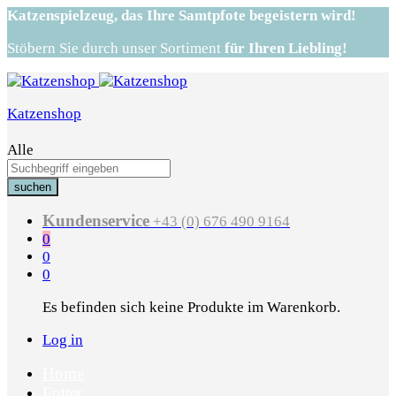
Katzenspielzeug,
das Ihre Samtpfote begeistern wird!
Stöbern Sie durch unser Sortiment
für Ihren Liebling!
Katzenshop
Alle
suchen
Kundenservice
+43 (0) 676 490 9164
0
0
0
Es befinden sich keine Produkte im Warenkorb.
Log in
Home
Futter