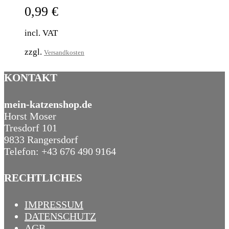
0,99
€
incl. VAT
zzgl.
Versandkosten
KONTAKT
mein-katzenshop.de
Horst Moser
Tresdorf 101
9833 Rangersdorf
Telefon: +43 676 490 9164
RECHTLICHES
IMPRESSUM
DATENSCHUTZ
AGB