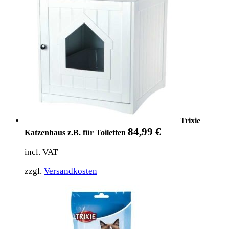
Trixie
84,99
€
Katzenhaus z.B. für Toiletten
incl. VAT
zzgl.
Versandkosten