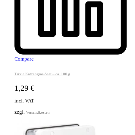
Compare
Trixie Katzengras-Saat – ca. 100 g
1,29
€
incl. VAT
zzgl.
Versandkosten