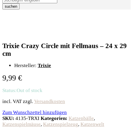
suchen
Trixie Crazy Circle mit Fellmaus – 24 x 29
cm
Hersteller:
Trixie
9,99
€
Status:
Out of stock
incl. VAT
zzgl.
Versandkosten
Zum Wunschzettel hinzufügen
SKU:
4135-TRXI
Kategorien:
Katzenbälle
,
Katzenspielmäuse
,
Katzenspielzeug
,
Katzenwelt