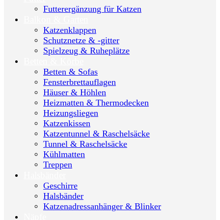
Futterergänzung für Katzen
Balkon & Garten
Katzenklappen
Schutznetze & -gitter
Spielzeug & Ruheplätze
Betten & Körbe
Betten & Sofas
Fensterbrettauflagen
Häuser & Höhlen
Heizmatten & Thermodecken
Heizungsliegen
Katzenkissen
Katzentunnel & Raschelsäcke
Tunnel & Raschelsäcke
Kühlmatten
Treppen
Halsbänder
Geschirre
Halsbänder
Katzenadressanhänger & Blinker
Näpfe