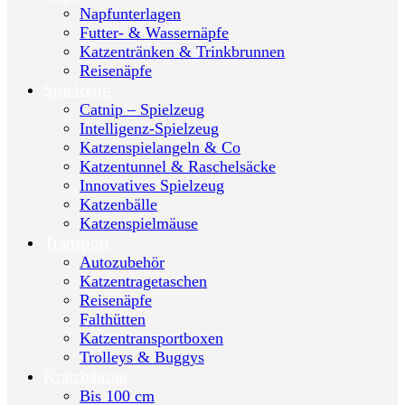
Napfunterlagen
Futter- & Wassernäpfe
Katzentränken & Trinkbrunnen
Reisenäpfe
Spielzeug
Catnip – Spielzeug
Intelligenz-Spielzeug
Katzenspielangeln & Co
Katzentunnel & Raschelsäcke
Innovatives Spielzeug
Katzenbälle
Katzenspielmäuse
Transport
Autozubehör
Katzentragetaschen
Reisenäpfe
Falthütten
Katzentransportboxen
Trolleys & Buggys
Kratzbäume
Bis 100 cm