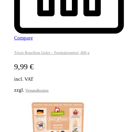
Compare
Trixie Repellent Gelee – Fernhaltemittel, 460 g
9,99
€
incl. VAT
zzgl.
Versandkosten