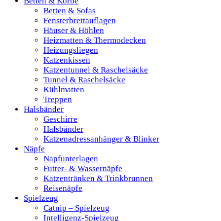
Betten & Körbe
Betten & Sofas
Fensterbrettauflagen
Häuser & Höhlen
Heizmatten & Thermodecken
Heizungsliegen
Katzenkissen
Katzentunnel & Raschelsäcke
Tunnel & Raschelsäcke
Kühlmatten
Treppen
Halsbänder
Geschirre
Halsbänder
Katzenadressanhänger & Blinker
Näpfe
Napfunterlagen
Futter- & Wassernäpfe
Katzentränken & Trinkbrunnen
Reisenäpfe
Spielzeug
Catnip – Spielzeug
Intelligenz-Spielzeug