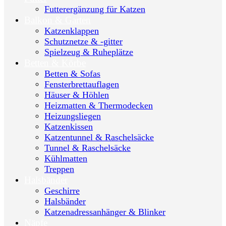
Futterergänzung für Katzen
Balkon & Garten
Katzenklappen
Schutznetze & -gitter
Spielzeug & Ruheplätze
Betten & Körbe
Betten & Sofas
Fensterbrettauflagen
Häuser & Höhlen
Heizmatten & Thermodecken
Heizungsliegen
Katzenkissen
Katzentunnel & Raschelsäcke
Tunnel & Raschelsäcke
Kühlmatten
Treppen
Halsbänder
Geschirre
Halsbänder
Katzenadressanhänger & Blinker
Näpfe