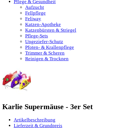
Pflege & Gesundheit
Aufzucht
Fellpflege
Feliway
Katzen-Apotheke
Katzenbürsten & Striegel
Pflege-Sets
Ungeziefer-Schutz
Pfoten- & Krallenpflege
Trimmer & Scheren
Reinigen & Trocknen
Karlie Supermäuse - 3er Set
Artikelbeschreibung
Lieferzeit & Grundpreis