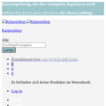
Katzenspielzeug,
das Ihre Samtpfote begeistern wird!
Stöbern Sie durch unser Sortiment
für Ihren Liebling!
Katzenshop
Alle
suchen
Kundenservice
+43 (0) 676 490 9164
0
0
0
Es befinden sich keine Produkte im Warenkorb.
Log in
Home
Futter