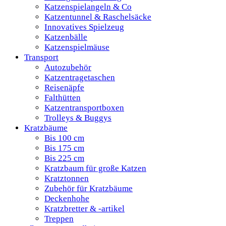
Katzenspielangeln & Co
Katzentunnel & Raschelsäcke
Innovatives Spielzeug
Katzenbälle
Katzenspielmäuse
Transport
Autozubehör
Katzentragetaschen
Reisenäpfe
Falthütten
Katzentransportboxen
Trolleys & Buggys
Kratzbäume
Bis 100 cm
Bis 175 cm
Bis 225 cm
Kratzbaum für große Katzen
Kratztonnen
Zubehör für Kratzbäume
Deckenhohe
Kratzbretter & -artikel
Treppen