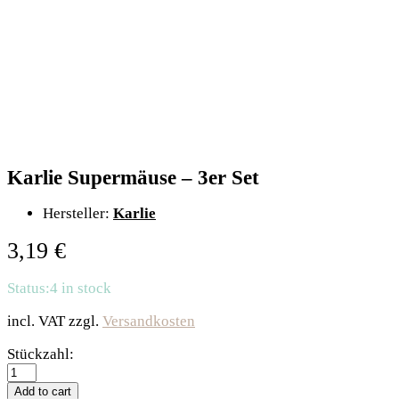
Karlie Supermäuse – 3er Set
Hersteller:
Karlie
3,19
€
Status:
4 in stock
incl. VAT
zzgl.
Versandkosten
Karlie
Stückzahl:
Supermäuse
-
Add to cart