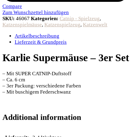
Compare
Zum Wunschzettel hinzufügen
SKU:
46067
Kategorien:
Catnip - Spielzeug
,
Katzenspielmäuse
,
Katzenspielzeug
,
Katzenwelt
Artikelbeschreibung
Lieferzeit & Grundpreis
Karlie Supermäuse – 3er Set
– Mit SUPER CATNIP-Duftstoff
– Ca. 6 cm
– 3er Packung: verschiedene Farben
– Mit buschigem Federschwanz
Additional information