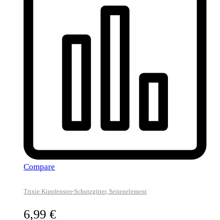
Compare
Trixie Kippfenster-Schutzgitter, Seitenelement
6,99
€