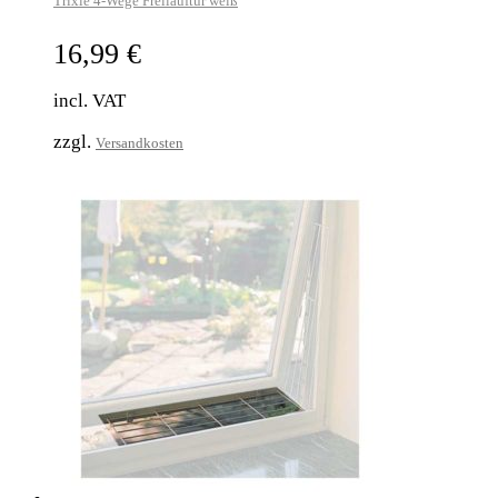
Trixie 4-Wege Freilauftür weiß
16,99
€
incl. VAT
zzgl.
Versandkosten