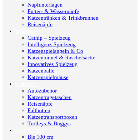
Napfunterlagen
Futter- & Wassernäpfe
Katzentränken & Trinkbrunnen
Reisenäpfe
Spielzeug
Catnip – Spielzeug
Intelligenz-Spielzeug
Katzenspielangeln & Co
Katzentunnel & Raschelsäcke
Innovatives Spielzeug
Katzenbälle
Katzenspielmäuse
Transport
Autozubehör
Katzentragetaschen
Reisenäpfe
Falthütten
Katzentransportboxen
Trolleys & Buggys
Kratzbäume
Bis 100 cm