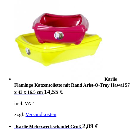
Karlie
Flamingo Katzentoilette mit Rand Arist-O-Tray Hawai 57
14,55
€
x 43 x 16,5 cm
incl. VAT
zzgl.
Versandkosten
2,89
€
Karlie Mehrzweckschaufel Groß