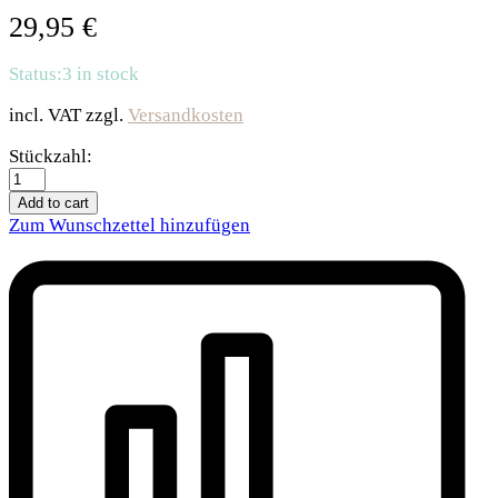
29,95
€
Status:
3 in stock
incl. VAT
zzgl.
Versandkosten
Karlie
Stückzahl:
Flamingo
Ferngesteuerte
Add to cart
Spielangel
Zum Wunschzettel hinzufügen
Kitty
Snippy
quantity