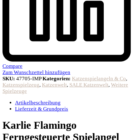
Compare
Zum Wunschzettel hinzufügen
SKU:
47705-IMP
Kategorien:
Katzenspielangeln & Co
,
Katzenspielzeug
,
Katzenwelt
,
SALE Katzenwelt
,
Weitere
Spielzeuge
Artikelbeschreibung
Lieferzeit & Grundpreis
Karlie Flamingo
Ferngesteuerte Spielangel