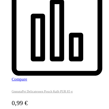
Compare
GranataPet Delicatessen Pouch Kalb PUR 85 g
0,99
€