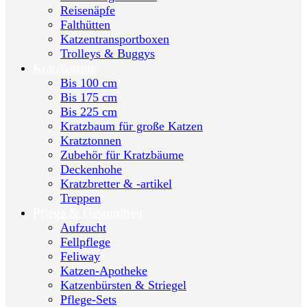
Reisenäpfe
Falthütten
Katzentransportboxen
Trolleys & Buggys
Kratzbäume
Bis 100 cm
Bis 175 cm
Bis 225 cm
Kratzbaum für große Katzen
Kratztonnen
Zubehör für Kratzbäume
Deckenhohe
Kratzbretter & -artikel
Treppen
Pflege & Gesundheit
Aufzucht
Fellpflege
Feliway
Katzen-Apotheke
Katzenbürsten & Striegel
Pflege-Sets