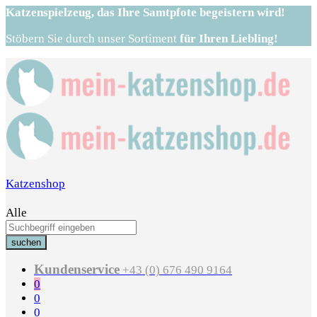
Katzenspielzeug,
das Ihre Samtpfote begeistern wird!
Stöbern Sie durch unser Sortiment
für Ihren Liebling!
Katzenshop
Alle
suchen
Kundenservice
+43 (0) 676 490 9164
0
0
0