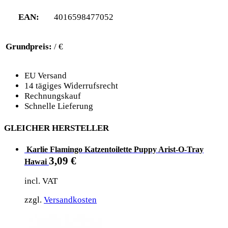
EAN:
4016598477052
Grundpreis:
/ €
EU Versand
14 tägiges Widerrufsrecht
Rechnungskauf
Schnelle Lieferung
GLEICHER HERSTELLER
Karlie Flamingo Katzentoilette Puppy Arist-O-Tray
3,09
€
Hawai
incl. VAT
zzgl.
Versandkosten