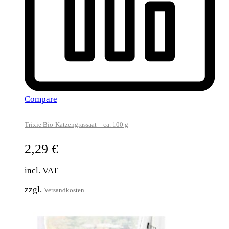
Compare
Trixie Bio-Katzengrassaat – ca. 100 g
2,29
€
incl. VAT
zzgl.
Versandkosten