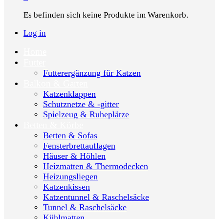
Es befinden sich keine Produkte im Warenkorb.
Log in
Home
Futter
Futterergänzung für Katzen
Balkon & Garten
Katzenklappen
Schutznetze & -gitter
Spielzeug & Ruheplätze
Betten & Körbe
Betten & Sofas
Fensterbrettauflagen
Häuser & Höhlen
Heizmatten & Thermodecken
Heizungsliegen
Katzenkissen
Katzentunnel & Raschelsäcke
Tunnel & Raschelsäcke
Kühlmatten