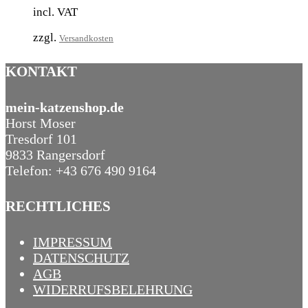
incl. VAT
zzgl.
Versandkosten
KONTAKT
mein-katzenshop.de
Horst Moser
Tresdorf 101
9833 Rangersdorf
Telefon: +43 676 490 9164
RECHTLICHES
IMPRESSUM
DATENSCHUTZ
AGB
WIDERRUFSBELEHRUNG