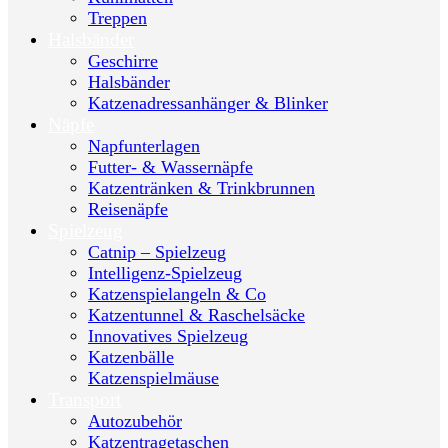
Treppen
Halsbänder
Geschirre
Halsbänder
Katzenadressanhänger & Blinker
Näpfe
Napfunterlagen
Futter- & Wassernäpfe
Katzentränken & Trinkbrunnen
Reisenäpfe
Spielzeug
Catnip – Spielzeug
Intelligenz-Spielzeug
Katzenspielangeln & Co
Katzentunnel & Raschelsäcke
Innovatives Spielzeug
Katzenbälle
Katzenspielmäuse
Transport
Autozubehör
Katzentragetaschen