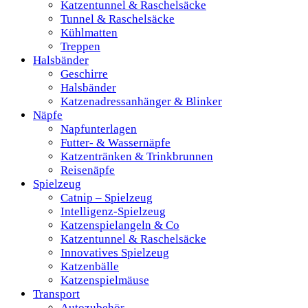
Katzentunnel & Raschelsäcke
Tunnel & Raschelsäcke
Kühlmatten
Treppen
Halsbänder
Geschirre
Halsbänder
Katzenadressanhänger & Blinker
Näpfe
Napfunterlagen
Futter- & Wassernäpfe
Katzentränken & Trinkbrunnen
Reisenäpfe
Spielzeug
Catnip – Spielzeug
Intelligenz-Spielzeug
Katzenspielangeln & Co
Katzentunnel & Raschelsäcke
Innovatives Spielzeug
Katzenbälle
Katzenspielmäuse
Transport
Autozubehör