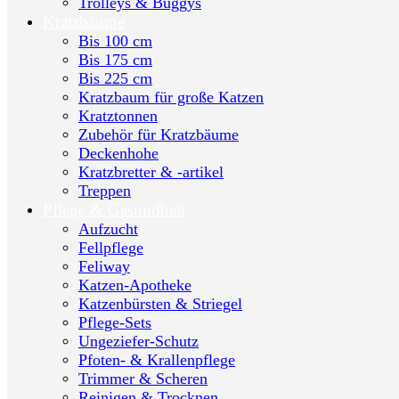
Trolleys & Buggys
Kratzbäume
Bis 100 cm
Bis 175 cm
Bis 225 cm
Kratzbaum für große Katzen
Kratztonnen
Zubehör für Kratzbäume
Deckenhohe
Kratzbretter & -artikel
Treppen
Pflege & Gesundheit
Aufzucht
Fellpflege
Feliway
Katzen-Apotheke
Katzenbürsten & Striegel
Pflege-Sets
Ungeziefer-Schutz
Pfoten- & Krallenpflege
Trimmer & Scheren
Reinigen & Trocknen