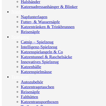
Halsbänder
Katzenadressanhänger & Blinker
Näpfe
Napfunterlagen
Futter- & Wassernäpfe
Katzentränken & Trinkbrunnen
Reisenäpfe
Spielzeug
Catnip – Spielzeug
Intelligenz-Spielzeug
Katzenspielangeln & Co
Katzentunnel & Raschelsäcke
Innovatives Spielzeug
Katzenbälle
Katzenspielmäuse
Transport
Autozubehör
Katzentragetaschen
Reisenäpfe
Falthütten
Katzentransportboxen