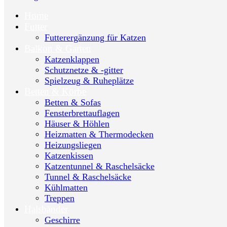
Home
Futter
Futterergänzung für Katzen
Balkon & Garten
Katzenklappen
Schutznetze & -gitter
Spielzeug & Ruheplätze
Betten & Körbe
Betten & Sofas
Fensterbrettauflagen
Häuser & Höhlen
Heizmatten & Thermodecken
Heizungsliegen
Katzenkissen
Katzentunnel & Raschelsäcke
Tunnel & Raschelsäcke
Kühlmatten
Treppen
Halsbänder
Geschirre