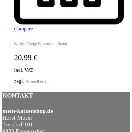
Compare
Karlie 4-Wege-Katzentür – Braun
20,99
€
incl. VAT
zzgl.
Versandkosten
KONTAKT
mein-katzenshop.de
Horst Moser
Tresdorf 101
9833 Rangersdorf