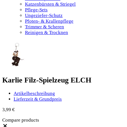
Katzenbürsten & Striegel
Pflege-Sets
Ungeziefer-Schutz
Pfoten- & Krallenpflege
Trimmer & Scheren
Reinigen & Trocknen
Karlie Filz-Spielzeug ELCH
Artikelbeschreibung
Lieferzeit & Grundpreis
3,99
€
Compare products
Close