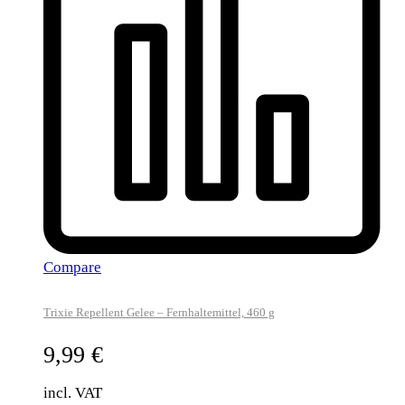
Compare
Trixie Repellent Gelee – Fernhaltemittel, 460 g
9,99
€
incl. VAT