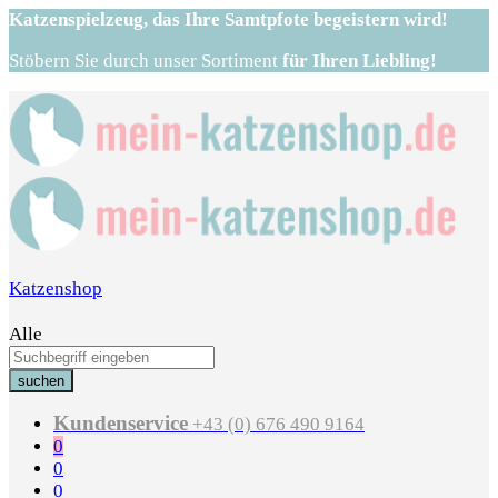
Katzenspielzeug,
das Ihre Samtpfote begeistern wird!
Stöbern Sie durch unser Sortiment
für Ihren Liebling!
Katzenshop
Alle
suchen
Kundenservice
+43 (0) 676 490 9164
0
0
0