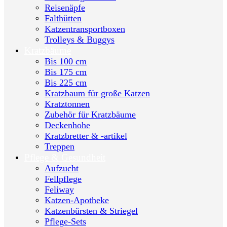
Reisenäpfe
Falthütten
Katzentransportboxen
Trolleys & Buggys
Kratzbäume
Bis 100 cm
Bis 175 cm
Bis 225 cm
Kratzbaum für große Katzen
Kratztonnen
Zubehör für Kratzbäume
Deckenhohe
Kratzbretter & -artikel
Treppen
Pflege & Gesundheit
Aufzucht
Fellpflege
Feliway
Katzen-Apotheke
Katzenbürsten & Striegel
Pflege-Sets