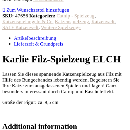
Zum Wunschzettel hinzufügen
SKU:
47656
Kategorien:
Catnip - Spielzeug
,
Katzenspielangeln & Co
,
Katzenspielzeug
,
Katzenwelt
,
SALE Katzenwelt
,
Weitere Spielzeuge
Artikelbeschreibung
Lieferzeit & Grundpreis
Karlie Filz-Spielzeug ELCH
Lassen Sie dieses spannende Katzenspielzeug aus Filz mit
Hilfe des Bungeebandes lebendig werden. Begeistern Sie
Ihre Katze zum ausgelassenen Spielen und Jagen! Ganz
besonders interessant durch Catnip und Rascheleffekt.
Größe der Figur: ca. 9,5 cm
Additional information