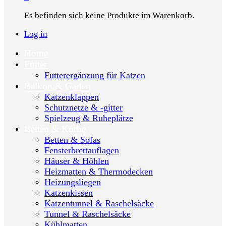
Es befinden sich keine Produkte im Warenkorb.
Log in
Home
Futter
Futterergänzung für Katzen
Balkon & Garten
Katzenklappen
Schutznetze & -gitter
Spielzeug & Ruheplätze
Betten & Körbe
Betten & Sofas
Fensterbrettauflagen
Häuser & Höhlen
Heizmatten & Thermodecken
Heizungsliegen
Katzenkissen
Katzentunnel & Raschelsäcke
Tunnel & Raschelsäcke
Kühlmatten