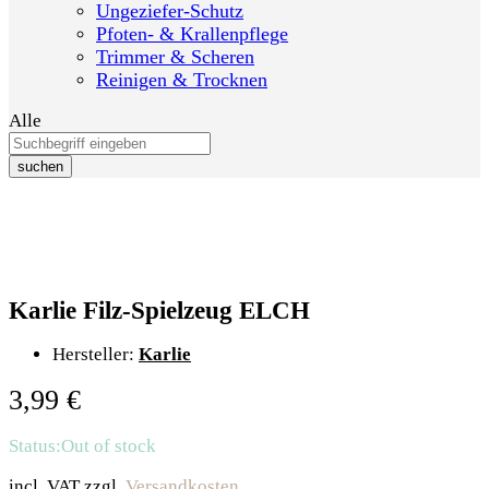
Ungeziefer-Schutz
Pfoten- & Krallenpflege
Trimmer & Scheren
Reinigen & Trocknen
Alle
suchen
Karlie Filz-Spielzeug ELCH
Hersteller:
Karlie
3,99
€
Status:
Out of stock
incl. VAT
zzgl.
Versandkosten