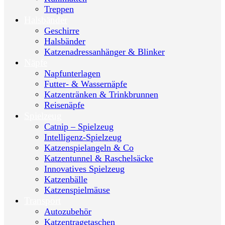
Treppen
Halsbänder
Geschirre
Halsbänder
Katzenadressanhänger & Blinker
Näpfe
Napfunterlagen
Futter- & Wassernäpfe
Katzentränken & Trinkbrunnen
Reisenäpfe
Spielzeug
Catnip – Spielzeug
Intelligenz-Spielzeug
Katzenspielangeln & Co
Katzentunnel & Raschelsäcke
Innovatives Spielzeug
Katzenbälle
Katzenspielmäuse
Transport
Autozubehör
Katzentragetaschen