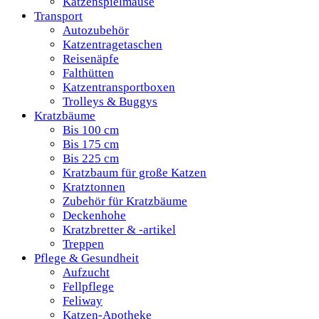
Katzenspielmäuse
Transport
Autozubehör
Katzentragetaschen
Reisenäpfe
Falthütten
Katzentransportboxen
Trolleys & Buggys
Kratzbäume
Bis 100 cm
Bis 175 cm
Bis 225 cm
Kratzbaum für große Katzen
Kratztonnen
Zubehör für Kratzbäume
Deckenhohe
Kratzbretter & -artikel
Treppen
Pflege & Gesundheit
Aufzucht
Fellpflege
Feliway
Katzen-Apotheke