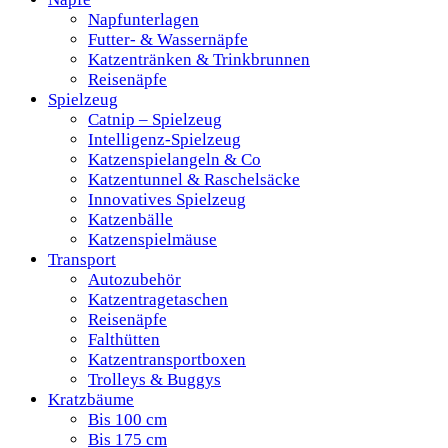
Napfunterlagen
Futter- & Wassernäpfe
Katzentränken & Trinkbrunnen
Reisenäpfe
Spielzeug
Catnip – Spielzeug
Intelligenz-Spielzeug
Katzenspielangeln & Co
Katzentunnel & Raschelsäcke
Innovatives Spielzeug
Katzenbälle
Katzenspielmäuse
Transport
Autozubehör
Katzentragetaschen
Reisenäpfe
Falthütten
Katzentransportboxen
Trolleys & Buggys
Kratzbäume
Bis 100 cm
Bis 175 cm