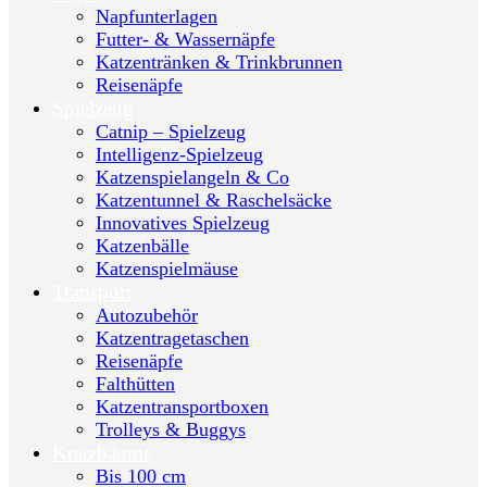
Napfunterlagen
Futter- & Wassernäpfe
Katzentränken & Trinkbrunnen
Reisenäpfe
Spielzeug
Catnip – Spielzeug
Intelligenz-Spielzeug
Katzenspielangeln & Co
Katzentunnel & Raschelsäcke
Innovatives Spielzeug
Katzenbälle
Katzenspielmäuse
Transport
Autozubehör
Katzentragetaschen
Reisenäpfe
Falthütten
Katzentransportboxen
Trolleys & Buggys
Kratzbäume
Bis 100 cm