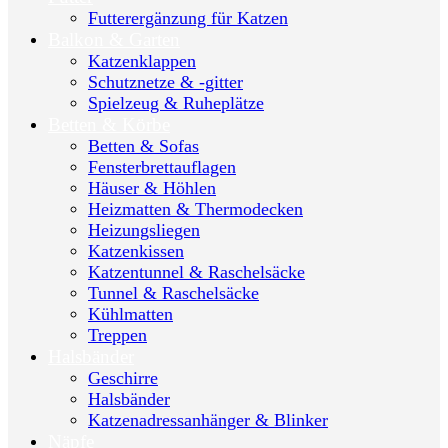
Futterergänzung für Katzen
Balkon & Garten
Katzenklappen
Schutznetze & -gitter
Spielzeug & Ruheplätze
Betten & Körbe
Betten & Sofas
Fensterbrettauflagen
Häuser & Höhlen
Heizmatten & Thermodecken
Heizungsliegen
Katzenkissen
Katzentunnel & Raschelsäcke
Tunnel & Raschelsäcke
Kühlmatten
Treppen
Halsbänder
Geschirre
Halsbänder
Katzenadressanhänger & Blinker
Näpfe