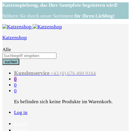
Katzenspielzeug,
das Ihre Samtpfote begeistern wird!
Stöbern Sie durch unser Sortiment
für Ihren Liebling!
Katzenshop
Alle
suchen
Kundenservice
+43 (0) 676 490 9164
0
0
0
Es befinden sich keine Produkte im Warenkorb.
Log in
Home
Futter