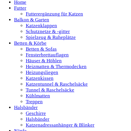
Home
Futter
Futterergänzung für Katzen
Balkon & Garten
Katzenklappen
Schutznetze & -gitter
Spielzeug & Ruheplätze
Betten & Körbe
Betten & Sofas
Fensterbrettauflagen
Häuser & Höhlen
Heizmatten & Thermodecken
Heizungsliegen
Katzenkissen
Katzentunnel & Raschelsäcke
Tunnel & Raschelsäcke
Kühlmatten
Treppen
Halsbänder
Geschirre
Halsbänder
Katzenadressanhänger & Blinker
Näpfe