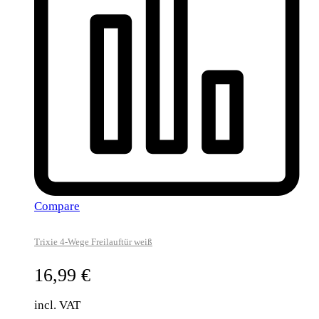
Compare
Trixie 4-Wege Freilauftür weiß
16,99
€
incl. VAT