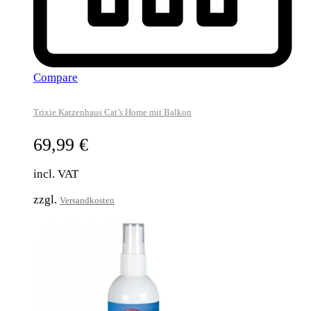
Compare
Trixie Katzenhaus Cat’s Home mit Balkon
69,99
€
incl. VAT
zzgl.
Versandkosten