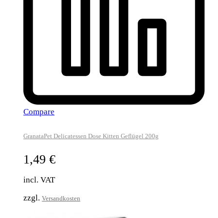
Compare
GranataPet Delicatessen Dose Kitten Geflügel 200g
1,49
€
incl. VAT
zzgl.
Versandkosten