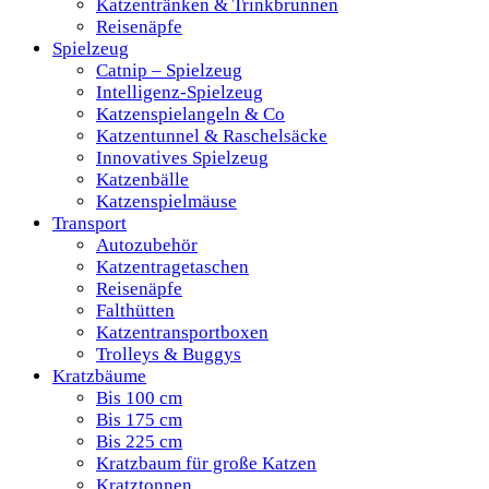
Katzentränken & Trinkbrunnen
Reisenäpfe
Spielzeug
Catnip – Spielzeug
Intelligenz-Spielzeug
Katzenspielangeln & Co
Katzentunnel & Raschelsäcke
Innovatives Spielzeug
Katzenbälle
Katzenspielmäuse
Transport
Autozubehör
Katzentragetaschen
Reisenäpfe
Falthütten
Katzentransportboxen
Trolleys & Buggys
Kratzbäume
Bis 100 cm
Bis 175 cm
Bis 225 cm
Kratzbaum für große Katzen
Kratztonnen