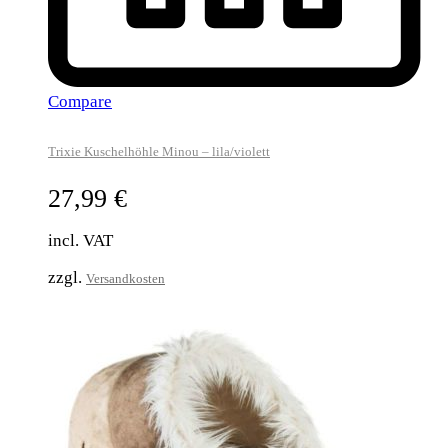
Compare
Trixie Kuschelhöhle Minou – lila/violett
27,99
€
incl. VAT
zzgl.
Versandkosten