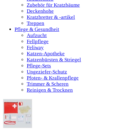
Zubehör für Kratzbäume
Deckenhohe
Kratzbretter & -artikel
Treppen
Pflege & Gesundheit
Aufzucht
Fellpflege
Feliway
Katzen-Apotheke
Katzenbürsten & Striegel
Pflege-Sets
Ungeziefer-Schutz
Pfoten- & Krallenpflege
Trimmer & Scheren
Reinigen & Trocknen