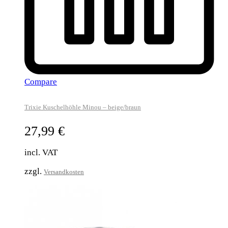
Compare
Trixie Kuschelhöhle Minou – beige/braun
27,99
€
incl. VAT
zzgl.
Versandkosten