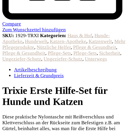
Compare
Zum Wunschzettel hinzufügen
SKU:
1929-TRXI
Kategorien:
Haus & Hof
,
Hunde-
Apotheke
,
Hundewelt
,
Katzen-Apotheke
,
Katzenwelt
,
Mehr
Pflegeprodukte
,
Nützliche Helfer
,
Pflege & Gesundheit
,
Pflege & Gesundheit
,
Pflege-Sets
,
Pflege-Sets
,
Sicherheit
,
Ungeziefer-Schutz
,
Ungeziefer-Schutz
,
Unterwegs
Artikelbeschreibung
Lieferzeit & Grundpreis
Trixie Erste Hilfe-Set für
Hunde und Katzen
Diese praktische Nylontasche mit Reißverschluss und
Klettverschluss an der Rückseite zum Befestigen z.B. am
Gürtel, beinhaltet alles, was man für die Erste Hilfe bei