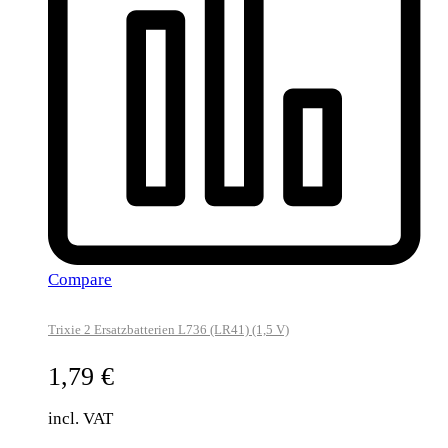
Compare
Trixie 2 Ersatzbatterien L736 (LR41) (1,5 V)
1,79
€
incl. VAT