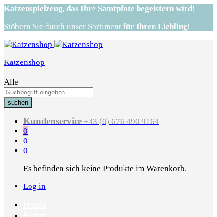
Katzenspielzeug,
das Ihre Samtpfote begeistern wird!
Stöbern Sie durch unser Sortiment
für Ihren Liebling!
Katzenshop
Alle
suchen
Kundenservice
+43 (0) 676 490 9164
0
0
0
Es befinden sich keine Produkte im Warenkorb.
Log in
Home
Futter