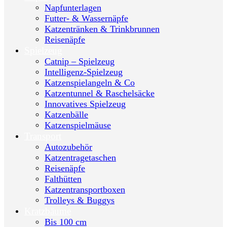
Napfunterlagen
Futter- & Wassernäpfe
Katzentränken & Trinkbrunnen
Reisenäpfe
Spielzeug
Catnip – Spielzeug
Intelligenz-Spielzeug
Katzenspielangeln & Co
Katzentunnel & Raschelsäcke
Innovatives Spielzeug
Katzenbälle
Katzenspielmäuse
Transport
Autozubehör
Katzentragetaschen
Reisenäpfe
Falthütten
Katzentransportboxen
Trolleys & Buggys
Kratzbäume
Bis 100 cm