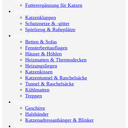
Futterergänzung für Katzen
Balkon & Garten
Katzenklappen
Schutznetze & -gitter
Spielzeug & Ruheplätze
Betten & Körbe
Betten & Sofas
Fensterbrettauflagen
Häuser & Höhlen
Heizmatten & Thermodecken
Heizungsliegen
Katzenkissen
Katzentunnel & Raschelsäcke
Tunnel & Raschelsäcke
Kühlmatten
Treppen
Halsbänder
Geschirre
Halsbänder
Katzenadressanhänger & Blinker
Näpfe